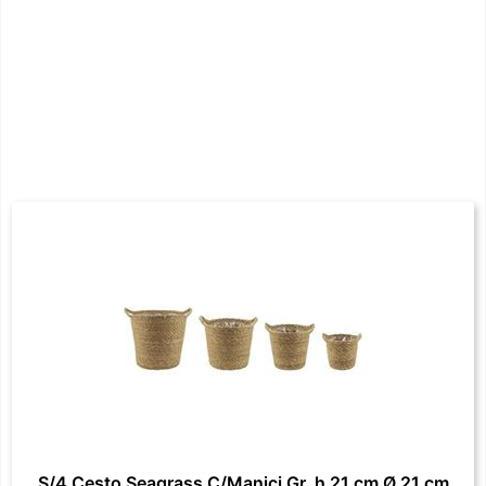
S/4 Cesto Seagrass C/Manici Gr. h 21 cm Ø 21 cm