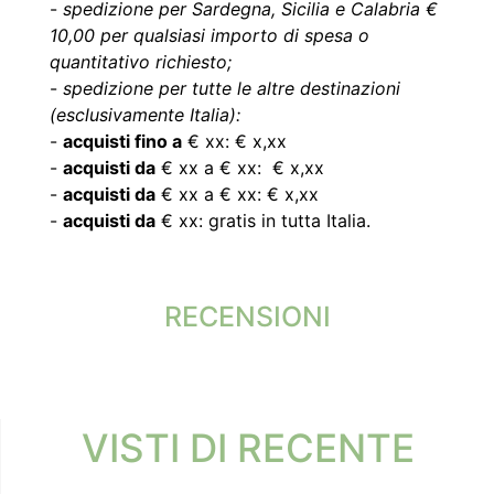
-
spedizione per Sardegna, Sicilia e Calabria €
10,00 per qualsiasi importo di spesa o
quantitativo richiesto;
-
spedizione per tutte le altre destinazioni
(esclusivamente Italia):
-
acquisti fino a
€ xx: € x,xx
-
acquisti da
€ xx a € xx: € x,xx
-
acquisti da
€ xx a € xx: € x,xx
-
acquisti da
€ xx: gratis in tutta Italia.
RECENSIONI
VISTI DI RECENTE