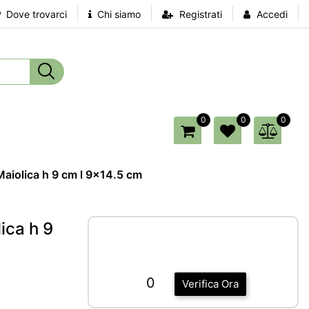
Dove trovarci
Chi siamo
Registrati
Accedi
0
0
0
aiolica h 9 cm l 9x14.5 cm
ica h 9
0
Verifica Ora