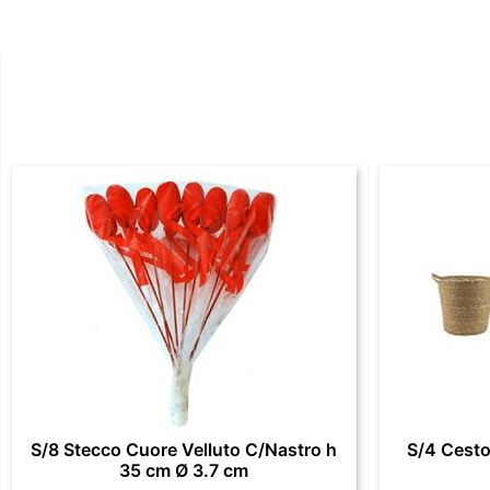
S/8 Stecco Cuore Velluto C/Nastro h
S/4 Cesto
35 cm Ø 3.7 cm