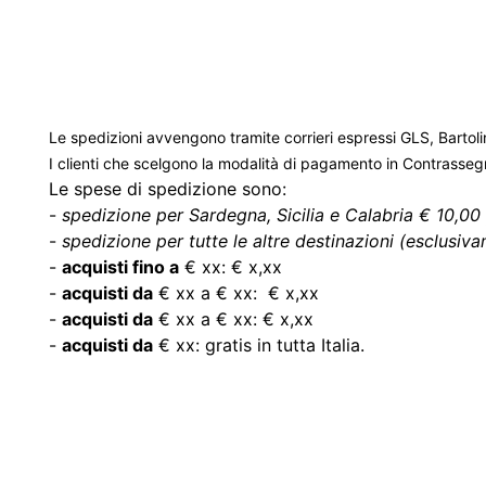
Le spedizioni avvengono tramite corrieri espressi GLS, Bartoli
I clienti che scelgono la modalità di pagamento in Contrasse
Le spese di spedizione sono:
-
spedizione per Sardegna, Sicilia e Calabria € 10,00 
-
spedizione per tutte le altre destinazioni (esclusivam
-
acquisti fino a
€ xx: € x,xx
-
acquisti da
€ xx a € xx: € x,xx
-
acquisti da
€ xx a € xx: € x,xx
-
acquisti da
€ xx: gratis in tutta Italia.