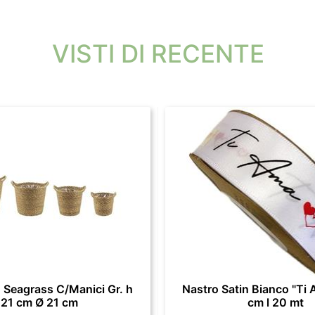
VISTI DI RECENTE
 Seagrass C/Manici Gr. h
Nastro Satin Bianco "Ti 
21 cm Ø 21 cm
cm l 20 mt