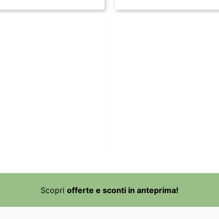
Scopri
offerte e sconti in anteprima!