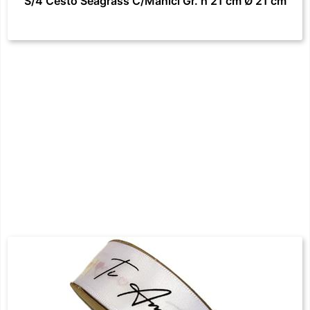
S/4 Cesto Seagrass C/Manici Gr. h 21 cm Ø 21 cm