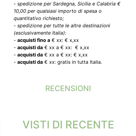
-
spedizione per Sardegna, Sicilia e Calabria €
10,00 per qualsiasi importo di spesa o
quantitativo richiesto;
-
spedizione per tutte le altre destinazioni
(esclusivamente Italia):
-
acquisti fino a
€ xx: € x,xx
-
acquisti da
€ xx a € xx: € x,xx
-
acquisti da
€ xx a € xx: € x,xx
-
acquisti da
€ xx: gratis in tutta Italia.
RECENSIONI
VISTI DI RECENTE