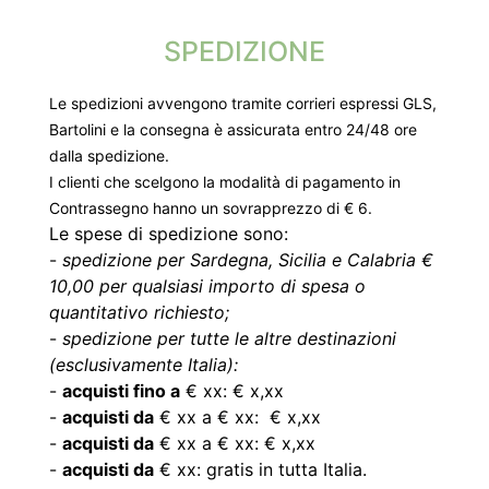
SPEDIZIONE
Le spedizioni avvengono tramite corrieri espressi GLS,
Bartolini e la consegna è assicurata entro 24/48 ore
dalla spedizione.
I clienti che scelgono la modalità di pagamento in
Contrassegno hanno un sovrapprezzo di € 6.
Le spese di spedizione sono:
-
spedizione per Sardegna, Sicilia e Calabria €
10,00 per qualsiasi importo di spesa o
quantitativo richiesto;
-
spedizione per tutte le altre destinazioni
(esclusivamente Italia):
-
acquisti fino a
€ xx: € x,xx
-
acquisti da
€ xx a € xx: € x,xx
-
acquisti da
€ xx a € xx: € x,xx
-
acquisti da
€ xx: gratis in tutta Italia.