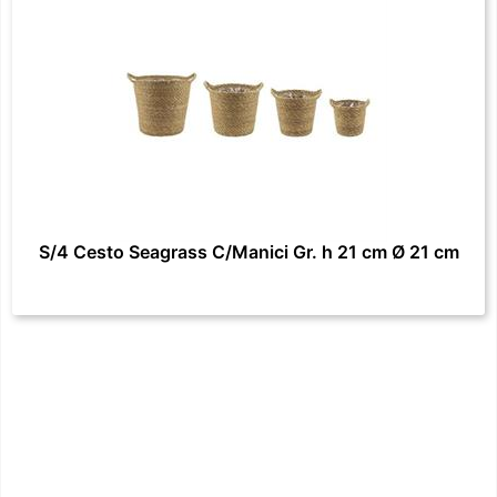
S/4 Cesto Seagrass C/Manici Gr. h 21 cm Ø 21 cm