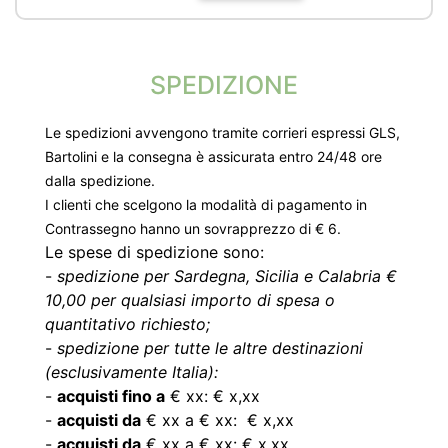
SPEDIZIONE
Le spedizioni avvengono tramite corrieri espressi GLS,
Bartolini e la consegna è assicurata entro 24/48 ore
dalla spedizione.
I clienti che scelgono la modalità di pagamento in
Contrassegno hanno un sovrapprezzo di € 6.
Le spese di spedizione sono:
-
spedizione per Sardegna, Sicilia e Calabria €
10,00 per qualsiasi importo di spesa o
quantitativo richiesto;
-
spedizione per tutte le altre destinazioni
(esclusivamente Italia):
-
acquisti fino a
€ xx: € x,xx
-
acquisti da
€ xx a € xx: € x,xx
-
acquisti da
€ xx a € xx: € x,xx