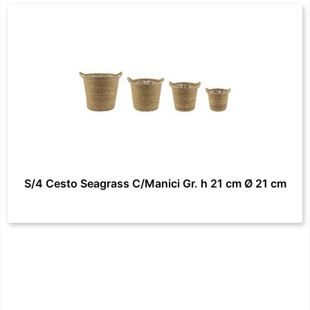
S/4 Cesto Seagrass C/Manici Gr. h 21 cm Ø 21 cm