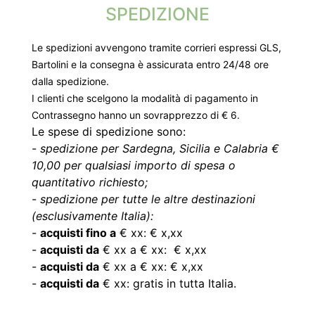
SPEDIZIONE
Le spedizioni avvengono tramite corrieri espressi GLS,
Bartolini e la consegna è assicurata entro 24/48 ore
dalla spedizione.
I clienti che scelgono la modalità di pagamento in
Contrassegno hanno un sovrapprezzo di € 6.
Le spese di spedizione sono:
-
spedizione per Sardegna, Sicilia e Calabria €
10,00 per qualsiasi importo di spesa o
quantitativo richiesto;
-
spedizione per tutte le altre destinazioni
(esclusivamente Italia):
-
acquisti fino a
€ xx: € x,xx
-
acquisti da
€ xx a € xx: € x,xx
-
acquisti da
€ xx a € xx: € x,xx
-
acquisti da
€ xx: gratis in tutta Italia.