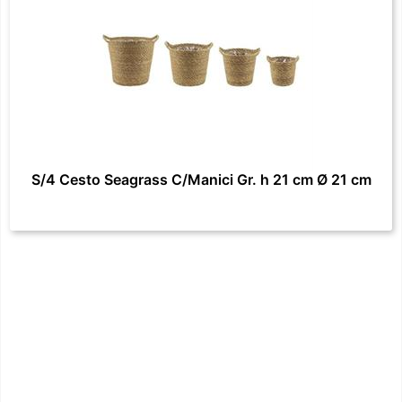
S/4 Cesto Seagrass C/Manici Gr. h 21 cm Ø 21 cm