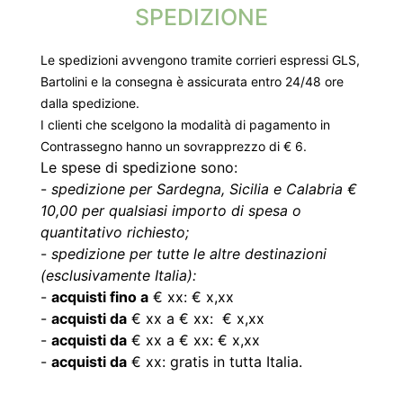
SPEDIZIONE
Le spedizioni avvengono tramite corrieri espressi GLS,
Bartolini e la consegna è assicurata entro 24/48 ore
dalla spedizione.
I clienti che scelgono la modalità di pagamento in
Contrassegno hanno un sovrapprezzo di € 6.
Le spese di spedizione sono:
-
spedizione per Sardegna, Sicilia e Calabria €
10,00 per qualsiasi importo di spesa o
quantitativo richiesto;
-
spedizione per tutte le altre destinazioni
(esclusivamente Italia):
-
acquisti fino a
€ xx: € x,xx
-
acquisti da
€ xx a € xx: € x,xx
-
acquisti da
€ xx a € xx: € x,xx
-
acquisti da
€ xx: gratis in tutta Italia.