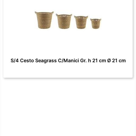
S/4 Cesto Seagrass C/Manici Gr. h 21 cm Ø 21 cm