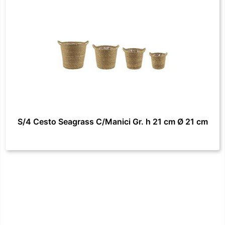
S/4 Cesto Seagrass C/Manici Gr. h 21 cm Ø 21 cm