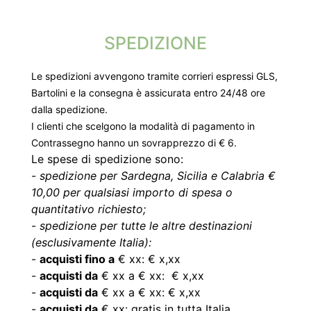
SPEDIZIONE
Le spedizioni avvengono tramite corrieri espressi GLS,
Bartolini e la consegna è assicurata entro 24/48 ore
dalla spedizione.
I clienti che scelgono la modalità di pagamento in
Contrassegno hanno un sovrapprezzo di € 6.
Le spese di spedizione sono:
-
spedizione per Sardegna, Sicilia e Calabria €
10,00 per qualsiasi importo di spesa o
quantitativo richiesto;
-
spedizione per tutte le altre destinazioni
(esclusivamente Italia):
-
acquisti fino a
€ xx: € x,xx
-
acquisti da
€ xx a € xx: € x,xx
-
acquisti da
€ xx a € xx: € x,xx
-
acquisti da
€ xx: gratis in tutta Italia.