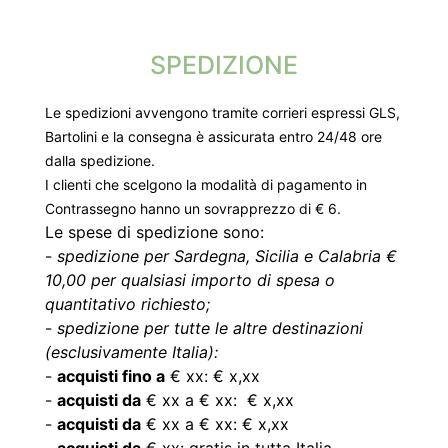
SPEDIZIONE
Le spedizioni avvengono tramite corrieri espressi GLS,
Bartolini e la consegna è assicurata entro 24/48 ore
dalla spedizione.
I clienti che scelgono la modalità di pagamento in
Contrassegno hanno un sovrapprezzo di € 6.
Le spese di spedizione sono:
-
spedizione per Sardegna, Sicilia e Calabria €
10,00 per qualsiasi importo di spesa o
quantitativo richiesto;
-
spedizione per tutte le altre destinazioni
(esclusivamente Italia):
-
acquisti fino a
€ xx: € x,xx
-
acquisti da
€ xx a € xx: € x,xx
-
acquisti da
€ xx a € xx: € x,xx