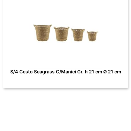
S/4 Cesto Seagrass C/Manici Gr. h 21 cm Ø 21 cm