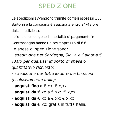
SPEDIZIONE
Le spedizioni avvengono tramite corrieri espressi GLS,
Bartolini e la consegna è assicurata entro 24/48 ore
dalla spedizione.
I clienti che scelgono la modalità di pagamento in
Contrassegno hanno un sovrapprezzo di € 6.
Le spese di spedizione sono:
-
spedizione per Sardegna, Sicilia e Calabria €
10,00 per qualsiasi importo di spesa o
quantitativo richiesto;
-
spedizione per tutte le altre destinazioni
(esclusivamente Italia):
-
acquisti fino a
€ xx: € x,xx
-
acquisti da
€ xx a € xx: € x,xx
-
acquisti da
€ xx a € xx: € x,xx
-
acquisti da
€ xx: gratis in tutta Italia.