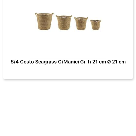
S/4 Cesto Seagrass C/Manici Gr. h 21 cm Ø 21 cm