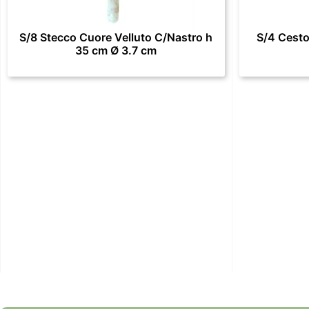
S/8 Stecco Cuore Velluto C/Nastro h
S/4 Cesto
35 cm Ø 3.7 cm