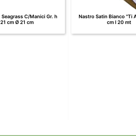
 Seagrass C/Manici Gr. h
Nastro Satin Bianco "Ti 
21 cm Ø 21 cm
cm l 20 mt