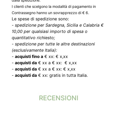
dalla spedizione.
I clienti che scelgono la modalità di pagamento in
Contrassegno hanno un sovrapprezzo di € 6.
Le spese di spedizione sono:
-
spedizione per Sardegna, Sicilia e Calabria €
10,00 per qualsiasi importo di spesa o
quantitativo richiesto;
-
spedizione per tutte le altre destinazioni
(esclusivamente Italia):
-
acquisti fino a
€ xx: € x,xx
-
acquisti da
€ xx a € xx: € x,xx
-
acquisti da
€ xx a € xx: € x,xx
-
acquisti da
€ xx: gratis in tutta Italia.
RECENSIONI