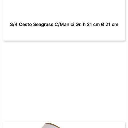
S/4 Cesto Seagrass C/Manici Gr. h 21 cm Ø 21 cm