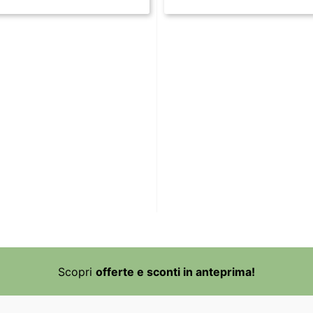
Scopri
offerte e sconti in anteprima!