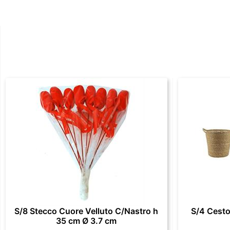
S/8 Stecco Cuore Velluto C/Nastro h
S/4 Cesto
35 cm Ø 3.7 cm