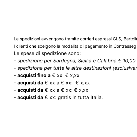
Le spedizioni avvengono tramite corrieri espressi GLS, Bartoli
I clienti che scelgono la modalità di pagamento in Contrasse
Le spese di spedizione sono:
-
spedizione per Sardegna, Sicilia e Calabria € 10,00 
-
spedizione per tutte le altre destinazioni (esclusivam
-
acquisti fino a
€ xx: € x,xx
-
acquisti da
€ xx a € xx: € x,xx
-
acquisti da
€ xx a € xx: € x,xx
-
acquisti da
€ xx: gratis in tutta Italia.