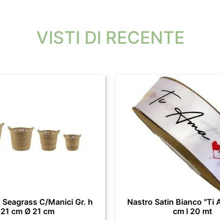
VISTI DI RECENTE
 Seagrass C/Manici Gr. h
Nastro Satin Bianco "Ti 
21 cm Ø 21 cm
cm l 20 mt