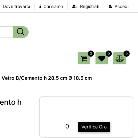
Dove trovarci
Chi siamo
Registrati
Accedi
0
0
0
 Vetro B/Cemento h 28.5 cm Ø 18.5 cm
ento h
0
Verifica Ora