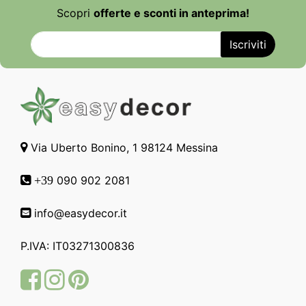
Scopri
offerte e sconti in anteprima!
Via Uberto Bonino, 1 98124 Messina
090 902 2081
+39
info@easydecor.it
P.IVA: IT03271300836
Facebook
Instagram
Pinterest