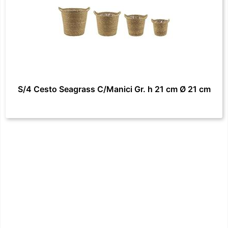
S/4 Cesto Seagrass C/Manici Gr. h 21 cm Ø 21 cm