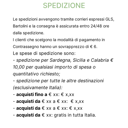
SPEDIZIONE
Le spedizioni avvengono tramite corrieri espressi GLS,
Bartolini e la consegna è assicurata entro 24/48 ore
dalla spedizione.
I clienti che scelgono la modalità di pagamento in
Contrassegno hanno un sovrapprezzo di € 6.
Le spese di spedizione sono:
-
spedizione per Sardegna, Sicilia e Calabria €
10,00 per qualsiasi importo di spesa o
quantitativo richiesto;
-
spedizione per tutte le altre destinazioni
(esclusivamente Italia):
-
acquisti fino a
€ xx: € x,xx
-
acquisti da
€ xx a € xx: € x,xx
-
acquisti da
€ xx a € xx: € x,xx
-
acquisti da
€ xx: gratis in tutta Italia.