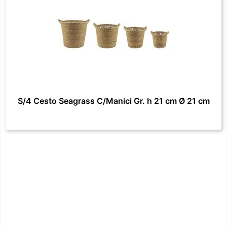
S/4 Cesto Seagrass C/Manici Gr. h 21 cm Ø 21 cm