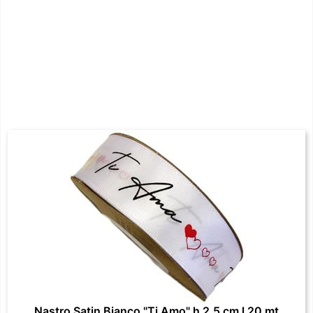
Nastro Satin Bianco "Ti Amo" h 2.5 cm l 20 mt