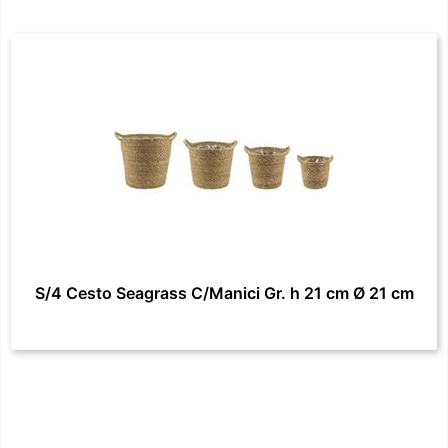
S/4 Cesto Seagrass C/Manici Gr. h 21 cm Ø 21 cm