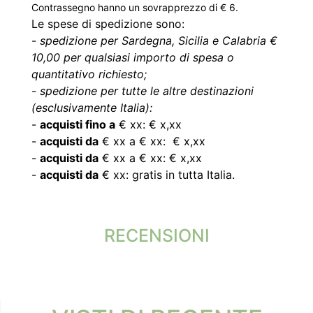
Contrassegno hanno un sovrapprezzo di € 6.
Le spese di spedizione sono:
-
spedizione per Sardegna, Sicilia e Calabria €
10,00 per qualsiasi importo di spesa o
quantitativo richiesto;
-
spedizione per tutte le altre destinazioni
(esclusivamente Italia):
-
acquisti fino a
€ xx: € x,xx
-
acquisti da
€ xx a € xx: € x,xx
-
acquisti da
€ xx a € xx: € x,xx
-
acquisti da
€ xx: gratis in tutta Italia.
RECENSIONI