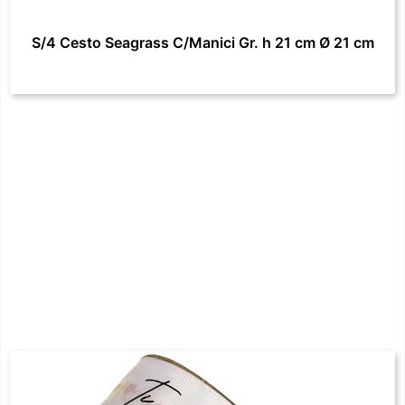
S/4 Cesto Seagrass C/Manici Gr. h 21 cm Ø 21 cm