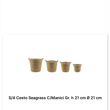
S/4 Cesto Seagrass C/Manici Gr. h 21 cm Ø 21 cm