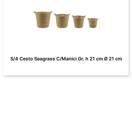
S/4 Cesto Seagrass C/Manici Gr. h 21 cm Ø 21 cm