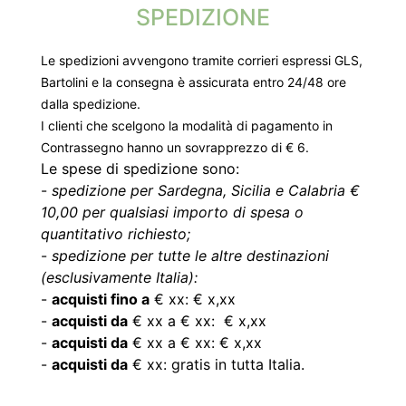
SPEDIZIONE
Le spedizioni avvengono tramite corrieri espressi GLS,
Bartolini e la consegna è assicurata entro 24/48 ore
dalla spedizione.
I clienti che scelgono la modalità di pagamento in
Contrassegno hanno un sovrapprezzo di € 6.
Le spese di spedizione sono:
-
spedizione per Sardegna, Sicilia e Calabria €
10,00 per qualsiasi importo di spesa o
quantitativo richiesto;
-
spedizione per tutte le altre destinazioni
(esclusivamente Italia):
-
acquisti fino a
€ xx: € x,xx
-
acquisti da
€ xx a € xx: € x,xx
-
acquisti da
€ xx a € xx: € x,xx
-
acquisti da
€ xx: gratis in tutta Italia.