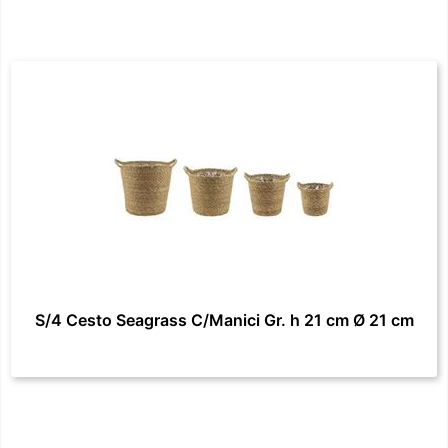
S/4 Cesto Seagrass C/Manici Gr. h 21 cm Ø 21 cm