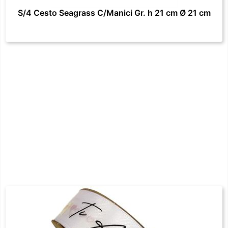
S/4 Cesto Seagrass C/Manici Gr. h 21 cm Ø 21 cm