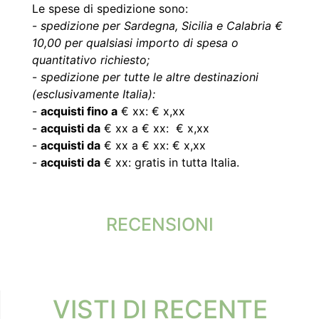
Le spese di spedizione sono:
-
spedizione per Sardegna, Sicilia e Calabria €
10,00 per qualsiasi importo di spesa o
quantitativo richiesto;
-
spedizione per tutte le altre destinazioni
(esclusivamente Italia):
-
acquisti fino a
€ xx: € x,xx
-
acquisti da
€ xx a € xx: € x,xx
-
acquisti da
€ xx a € xx: € x,xx
-
acquisti da
€ xx: gratis in tutta Italia.
RECENSIONI
VISTI DI RECENTE