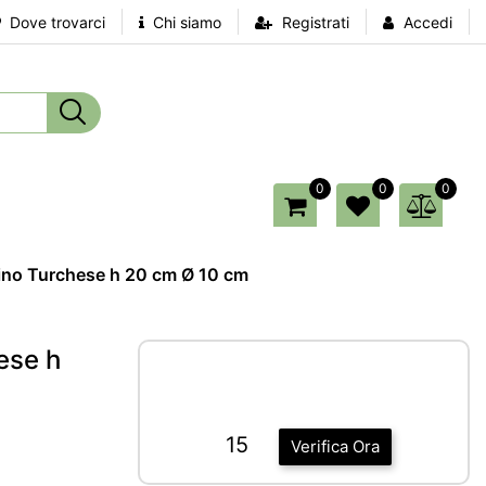
Dove trovarci
Chi siamo
Registrati
Accedi
0
0
0
Lino Turchese h 20 cm Ø 10 cm
ese h
15
Verifica Ora