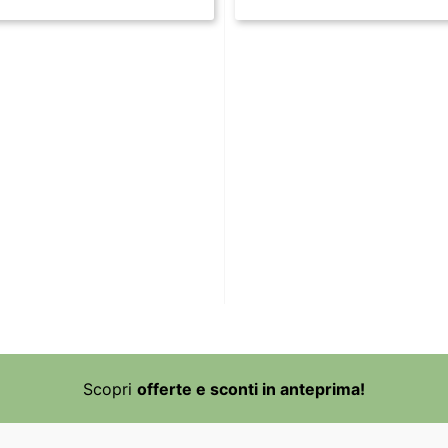
Scopri
offerte e sconti in anteprima!