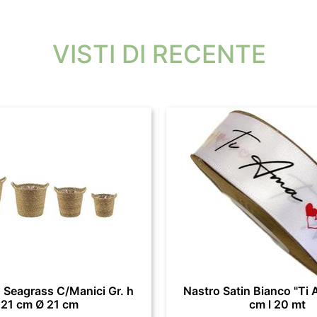
VISTI DI RECENTE
 Seagrass C/Manici Gr. h
Nastro Satin Bianco "Ti 
21 cm Ø 21 cm
cm l 20 mt