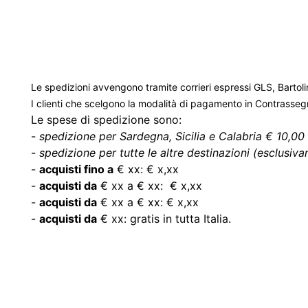
Le spedizioni avvengono tramite corrieri espressi GLS, Bartoli
I clienti che scelgono la modalità di pagamento in Contrasse
Le spese di spedizione sono:
-
spedizione per Sardegna, Sicilia e Calabria € 10,00 
-
spedizione per tutte le altre destinazioni (esclusivam
-
acquisti fino a
€ xx: € x,xx
-
acquisti da
€ xx a € xx: € x,xx
-
acquisti da
€ xx a € xx: € x,xx
-
acquisti da
€ xx: gratis in tutta Italia.