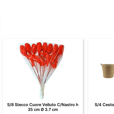
S/8 Stecco Cuore Velluto C/Nastro h
S/4 Cesto
35 cm Ø 3.7 cm