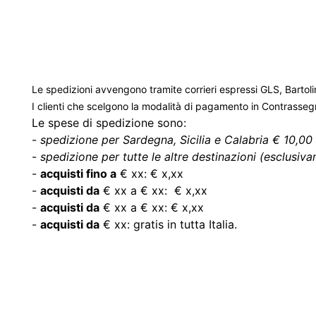
Le spedizioni avvengono tramite corrieri espressi GLS, Bartoli
I clienti che scelgono la modalità di pagamento in Contrasse
Le spese di spedizione sono:
-
spedizione per Sardegna, Sicilia e Calabria € 10,00 
-
spedizione per tutte le altre destinazioni (esclusivam
-
acquisti fino a
€ xx: € x,xx
-
acquisti da
€ xx a € xx: € x,xx
-
acquisti da
€ xx a € xx: € x,xx
-
acquisti da
€ xx: gratis in tutta Italia.