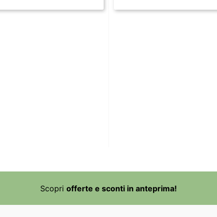
Scopri
offerte e sconti in anteprima!