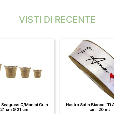
VISTI DI RECENTE
 Seagrass C/Manici Gr. h
Nastro Satin Bianco "Ti 
21 cm Ø 21 cm
cm l 20 mt