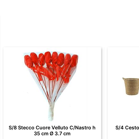
S/8 Stecco Cuore Velluto C/Nastro h
S/4 Cesto
35 cm Ø 3.7 cm