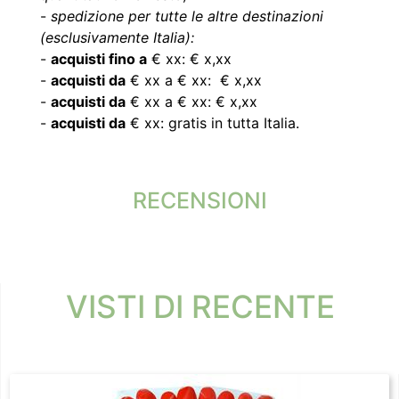
-
spedizione per tutte le altre destinazioni
(esclusivamente Italia):
-
acquisti fino a
€ xx: € x,xx
-
acquisti da
€ xx a € xx: € x,xx
-
acquisti da
€ xx a € xx: € x,xx
-
acquisti da
€ xx: gratis in tutta Italia.
RECENSIONI
VISTI DI RECENTE