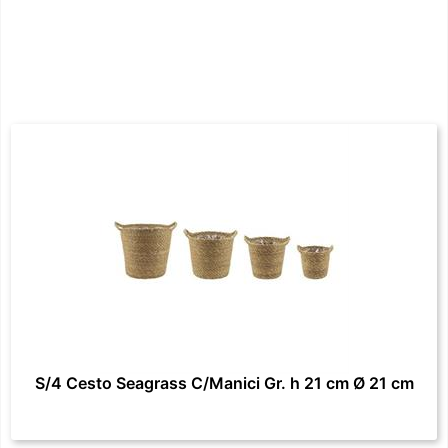
S/4 Cesto Seagrass C/Manici Gr. h 21 cm Ø 21 cm