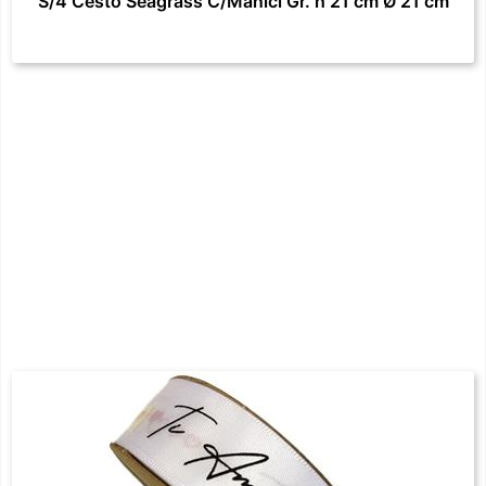
S/4 Cesto Seagrass C/Manici Gr. h 21 cm Ø 21 cm