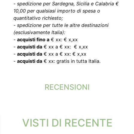
-
spedizione per Sardegna, Sicilia e Calabria €
10,00 per qualsiasi importo di spesa o
quantitativo richiesto;
-
spedizione per tutte le altre destinazioni
(esclusivamente Italia):
-
acquisti fino a
€ xx: € x,xx
-
acquisti da
€ xx a € xx: € x,xx
-
acquisti da
€ xx a € xx: € x,xx
-
acquisti da
€ xx: gratis in tutta Italia.
RECENSIONI
VISTI DI RECENTE