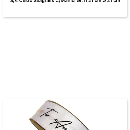
S/4 Cesto Seagrass C/Manici Gr. h 21 cm Ø 21 cm