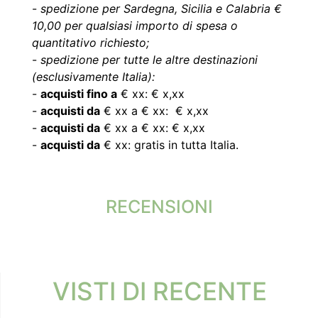
-
spedizione per Sardegna, Sicilia e Calabria €
10,00 per qualsiasi importo di spesa o
quantitativo richiesto;
-
spedizione per tutte le altre destinazioni
(esclusivamente Italia):
-
acquisti fino a
€ xx: € x,xx
-
acquisti da
€ xx a € xx: € x,xx
-
acquisti da
€ xx a € xx: € x,xx
-
acquisti da
€ xx: gratis in tutta Italia.
RECENSIONI
VISTI DI RECENTE