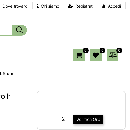
Dove trovarci
Chi siamo
Registrati
Accedi
0
0
0
21.5 cm
ro h
2
Verifica Ora