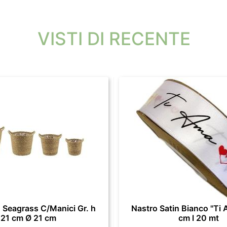
VISTI DI RECENTE
 Seagrass C/Manici Gr. h
Nastro Satin Bianco "Ti 
21 cm Ø 21 cm
cm l 20 mt