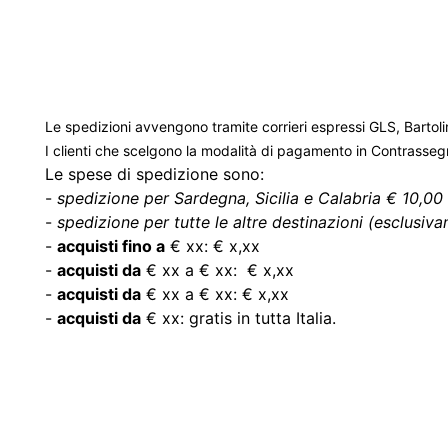
Le spedizioni avvengono tramite corrieri espressi GLS, Bartoli
I clienti che scelgono la modalità di pagamento in Contrasse
Le spese di spedizione sono:
-
spedizione per Sardegna, Sicilia e Calabria € 10,00 
-
spedizione per tutte le altre destinazioni (esclusivam
-
acquisti fino a
€ xx: € x,xx
-
acquisti da
€ xx a € xx: € x,xx
-
acquisti da
€ xx a € xx: € x,xx
-
acquisti da
€ xx: gratis in tutta Italia.