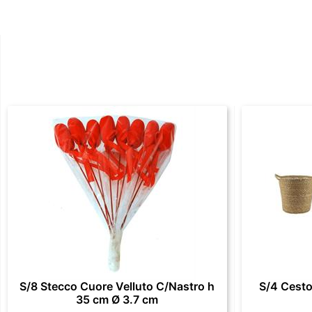
S/8 Stecco Cuore Velluto C/Nastro h
S/4 Cesto
35 cm Ø 3.7 cm