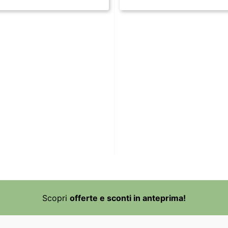
Scopri
offerte e sconti in anteprima!