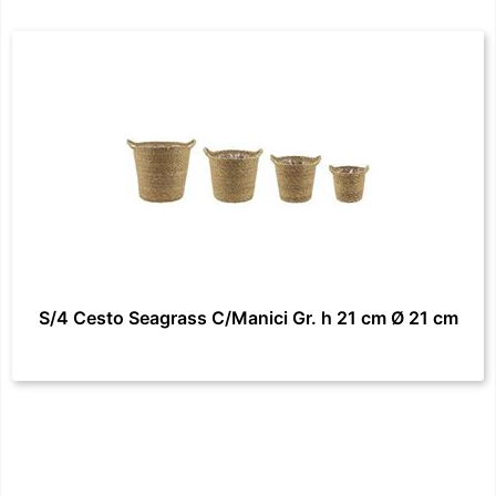
S/4 Cesto Seagrass C/Manici Gr. h 21 cm Ø 21 cm