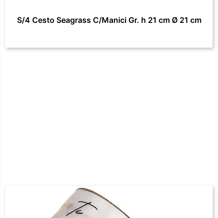
S/4 Cesto Seagrass C/Manici Gr. h 21 cm Ø 21 cm