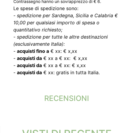
Contrassegno hanno un sovrapprezzo di € 6.
Le spese di spedizione sono:
-
spedizione per Sardegna, Sicilia e Calabria €
10,00 per qualsiasi importo di spesa o
quantitativo richiesto;
-
spedizione per tutte le altre destinazioni
(esclusivamente Italia):
-
acquisti fino a
€ xx: € x,xx
-
acquisti da
€ xx a € xx: € x,xx
-
acquisti da
€ xx a € xx: € x,xx
-
acquisti da
€ xx: gratis in tutta Italia.
RECENSIONI