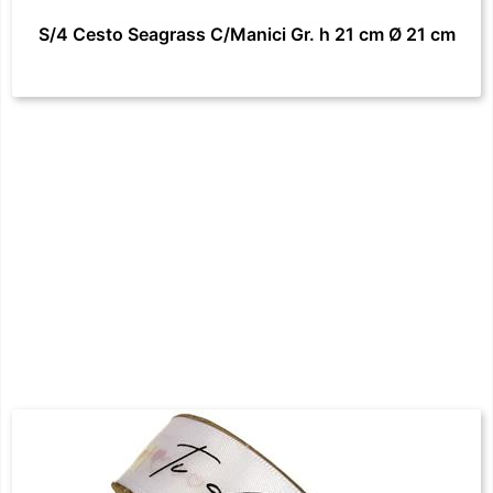
S/4 Cesto Seagrass C/Manici Gr. h 21 cm Ø 21 cm