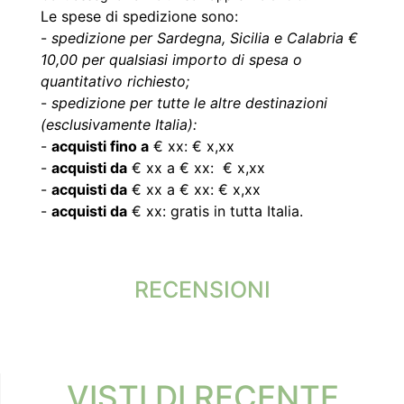
Le spese di spedizione sono:
-
spedizione per Sardegna, Sicilia e Calabria €
10,00 per qualsiasi importo di spesa o
quantitativo richiesto;
-
spedizione per tutte le altre destinazioni
(esclusivamente Italia):
-
acquisti fino a
€ xx: € x,xx
-
acquisti da
€ xx a € xx: € x,xx
-
acquisti da
€ xx a € xx: € x,xx
-
acquisti da
€ xx: gratis in tutta Italia.
RECENSIONI
VISTI DI RECENTE