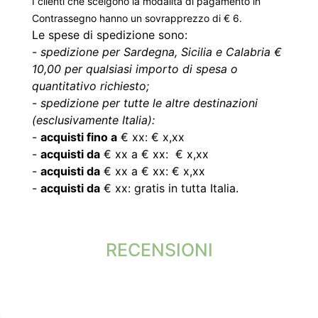
I clienti che scelgono la modalità di pagamento in
Contrassegno hanno un sovrapprezzo di € 6.
Le spese di spedizione sono:
-
spedizione per Sardegna, Sicilia e Calabria €
10,00 per qualsiasi importo di spesa o
quantitativo richiesto;
-
spedizione per tutte le altre destinazioni
(esclusivamente Italia):
-
acquisti fino a
€ xx: € x,xx
-
acquisti da
€ xx a € xx: € x,xx
-
acquisti da
€ xx a € xx: € x,xx
-
acquisti da
€ xx: gratis in tutta Italia.
RECENSIONI