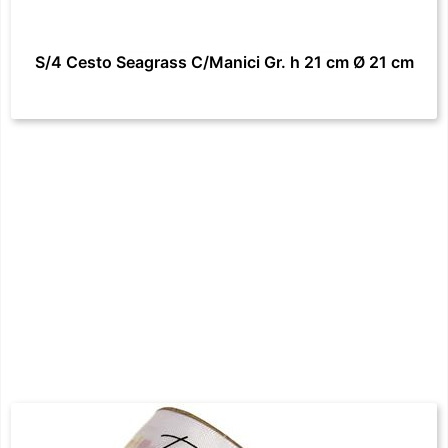
S/4 Cesto Seagrass C/Manici Gr. h 21 cm Ø 21 cm