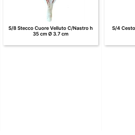
S/8 Stecco Cuore Velluto C/Nastro h
S/4 Cesto
35 cm Ø 3.7 cm