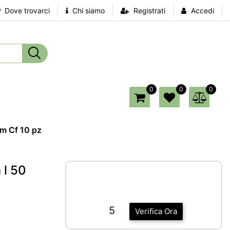
Dove trovarci
Chi siamo
Registrati
Accedi
0
0
0
cm Cf 10 pz
 l 50
5
Verifica Ora