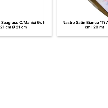
 Seagrass C/Manici Gr. h
Nastro Satin Bianco "Ti 
21 cm Ø 21 cm
cm l 20 mt