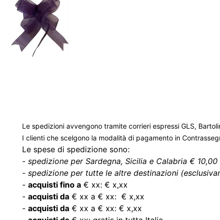
Le spedizioni avvengono tramite corrieri espressi GLS, Bartoli
I clienti che scelgono la modalità di pagamento in Contrasse
Le spese di spedizione sono:
-
spedizione per Sardegna, Sicilia e Calabria € 10,00 
-
spedizione per tutte le altre destinazioni (esclusivam
-
acquisti fino a
€ xx: € x,xx
-
acquisti da
€ xx a € xx: € x,xx
-
acquisti da
€ xx a € xx: € x,xx
-
acquisti da
€ xx: gratis in tutta Italia.