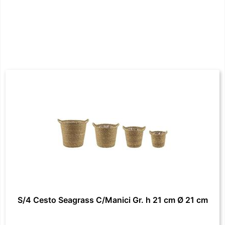
S/4 Cesto Seagrass C/Manici Gr. h 21 cm Ø 21 cm