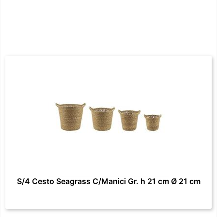
S/4 Cesto Seagrass C/Manici Gr. h 21 cm Ø 21 cm