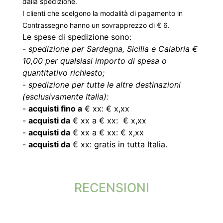
dalla spedizione.
I clienti che scelgono la modalità di pagamento in
Contrassegno hanno un sovrapprezzo di € 6.
Le spese di spedizione sono:
-
spedizione per Sardegna, Sicilia e Calabria €
10,00 per qualsiasi importo di spesa o
quantitativo richiesto;
-
spedizione per tutte le altre destinazioni
(esclusivamente Italia):
-
acquisti fino a
€ xx: € x,xx
-
acquisti da
€ xx a € xx: € x,xx
-
acquisti da
€ xx a € xx: € x,xx
-
acquisti da
€ xx: gratis in tutta Italia.
RECENSIONI