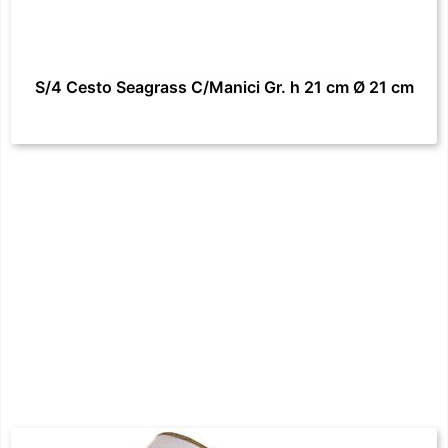
S/4 Cesto Seagrass C/Manici Gr. h 21 cm Ø 21 cm