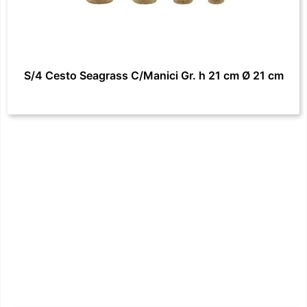
S/4 Cesto Seagrass C/Manici Gr. h 21 cm Ø 21 cm