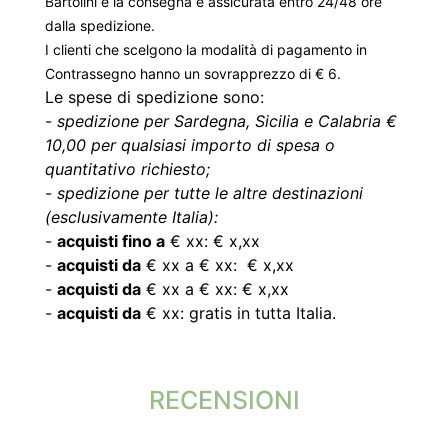
Bartolini e la consegna è assicurata entro 24/48 ore
dalla spedizione.
I clienti che scelgono la modalità di pagamento in
Contrassegno hanno un sovrapprezzo di € 6.
Le spese di spedizione sono:
-
spedizione per Sardegna, Sicilia e Calabria €
10,00 per qualsiasi importo di spesa o
quantitativo richiesto;
-
spedizione per tutte le altre destinazioni
(esclusivamente Italia):
-
acquisti fino a
€ xx: € x,xx
-
acquisti da
€ xx a € xx: € x,xx
-
acquisti da
€ xx a € xx: € x,xx
-
acquisti da
€ xx: gratis in tutta Italia.
RECENSIONI