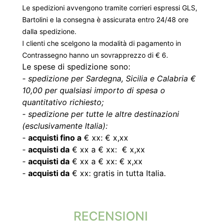
Le spedizioni avvengono tramite corrieri espressi GLS,
Bartolini e la consegna è assicurata entro 24/48 ore
dalla spedizione.
I clienti che scelgono la modalità di pagamento in
Contrassegno hanno un sovrapprezzo di € 6.
Le spese di spedizione sono:
-
spedizione per Sardegna, Sicilia e Calabria €
10,00 per qualsiasi importo di spesa o
quantitativo richiesto;
-
spedizione per tutte le altre destinazioni
(esclusivamente Italia):
-
acquisti fino a
€ xx: € x,xx
-
acquisti da
€ xx a € xx: € x,xx
-
acquisti da
€ xx a € xx: € x,xx
-
acquisti da
€ xx: gratis in tutta Italia.
RECENSIONI