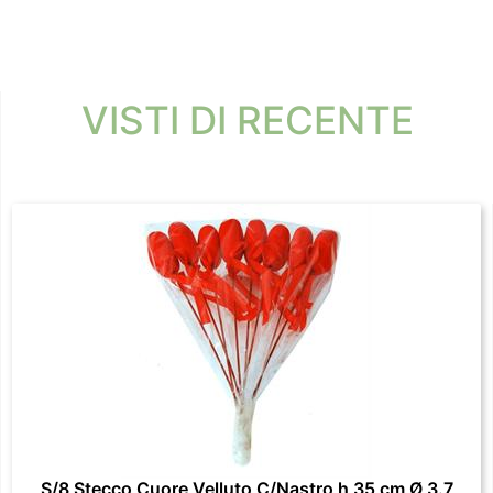
VISTI DI RECENTE
S/8 Stecco Cuore Velluto C/Nastro h 35 cm Ø 3.7