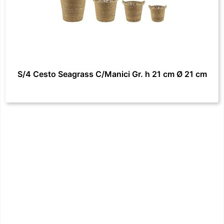
S/4 Cesto Seagrass C/Manici Gr. h 21 cm Ø 21 cm