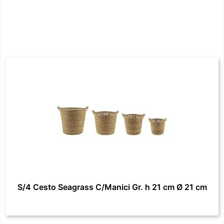
S/4 Cesto Seagrass C/Manici Gr. h 21 cm Ø 21 cm