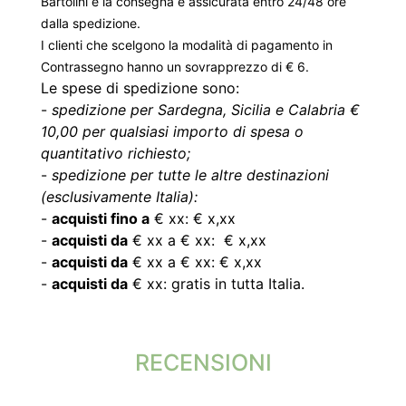
Bartolini e la consegna è assicurata entro 24/48 ore
dalla spedizione.
I clienti che scelgono la modalità di pagamento in
Contrassegno hanno un sovrapprezzo di € 6.
Le spese di spedizione sono:
-
spedizione per Sardegna, Sicilia e Calabria €
10,00 per qualsiasi importo di spesa o
quantitativo richiesto;
-
spedizione per tutte le altre destinazioni
(esclusivamente Italia):
-
acquisti fino a
€ xx: € x,xx
-
acquisti da
€ xx a € xx: € x,xx
-
acquisti da
€ xx a € xx: € x,xx
-
acquisti da
€ xx: gratis in tutta Italia.
RECENSIONI