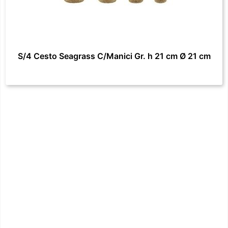
S/4 Cesto Seagrass C/Manici Gr. h 21 cm Ø 21 cm