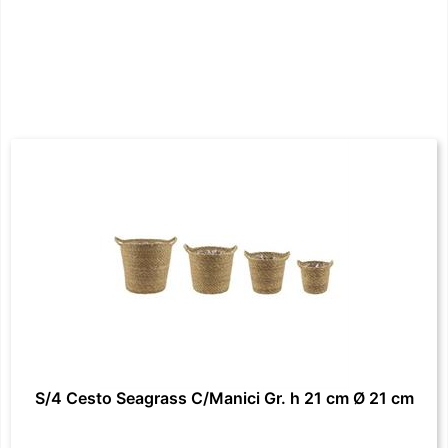
S/4 Cesto Seagrass C/Manici Gr. h 21 cm Ø 21 cm