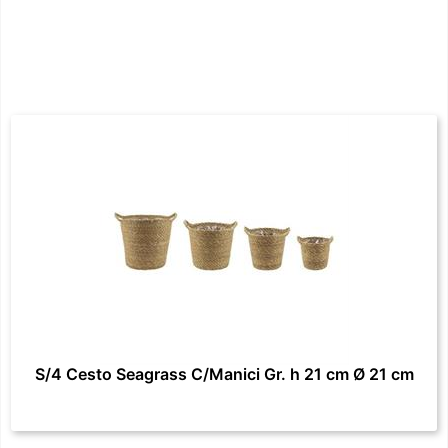
S/4 Cesto Seagrass C/Manici Gr. h 21 cm Ø 21 cm