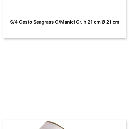
S/4 Cesto Seagrass C/Manici Gr. h 21 cm Ø 21 cm