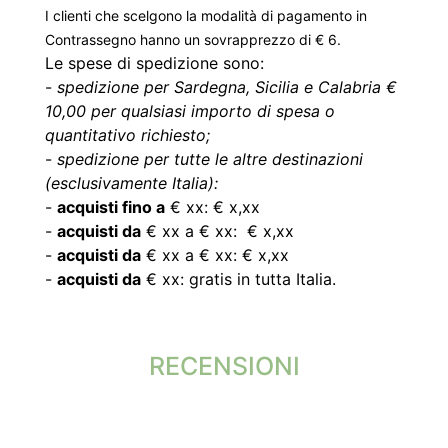
I clienti che scelgono la modalità di pagamento in
Contrassegno hanno un sovrapprezzo di € 6.
Le spese di spedizione sono:
-
spedizione per Sardegna, Sicilia e Calabria €
10,00 per qualsiasi importo di spesa o
quantitativo richiesto;
-
spedizione per tutte le altre destinazioni
(esclusivamente Italia):
-
acquisti fino a
€ xx: € x,xx
-
acquisti da
€ xx a € xx: € x,xx
-
acquisti da
€ xx a € xx: € x,xx
-
acquisti da
€ xx: gratis in tutta Italia.
RECENSIONI