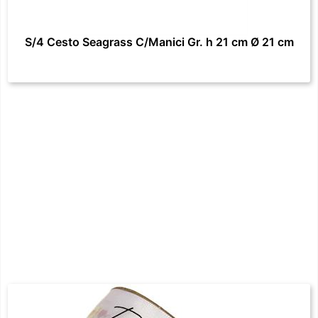
S/4 Cesto Seagrass C/Manici Gr. h 21 cm Ø 21 cm