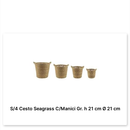
S/4 Cesto Seagrass C/Manici Gr. h 21 cm Ø 21 cm