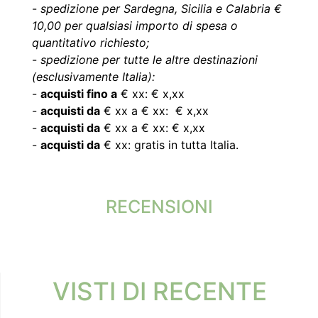
-
spedizione per Sardegna, Sicilia e Calabria €
10,00 per qualsiasi importo di spesa o
quantitativo richiesto;
-
spedizione per tutte le altre destinazioni
(esclusivamente Italia):
-
acquisti fino a
€ xx: € x,xx
-
acquisti da
€ xx a € xx: € x,xx
-
acquisti da
€ xx a € xx: € x,xx
-
acquisti da
€ xx: gratis in tutta Italia.
RECENSIONI
VISTI DI RECENTE