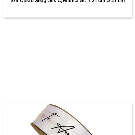
S/4 Cesto Seagrass C/Manici Gr. h 21 cm Ø 21 cm