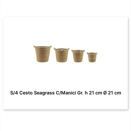
S/4 Cesto Seagrass C/Manici Gr. h 21 cm Ø 21 cm