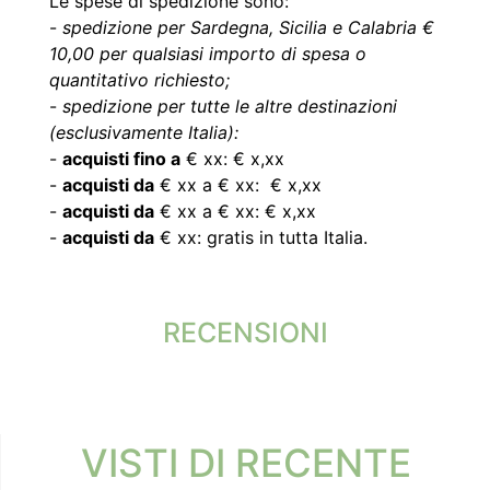
Le spese di spedizione sono:
-
spedizione per Sardegna, Sicilia e Calabria €
10,00 per qualsiasi importo di spesa o
quantitativo richiesto;
-
spedizione per tutte le altre destinazioni
(esclusivamente Italia):
-
acquisti fino a
€ xx: € x,xx
-
acquisti da
€ xx a € xx: € x,xx
-
acquisti da
€ xx a € xx: € x,xx
-
acquisti da
€ xx: gratis in tutta Italia.
RECENSIONI
VISTI DI RECENTE