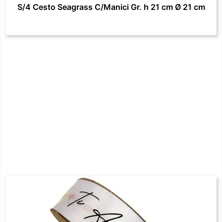
S/4 Cesto Seagrass C/Manici Gr. h 21 cm Ø 21 cm