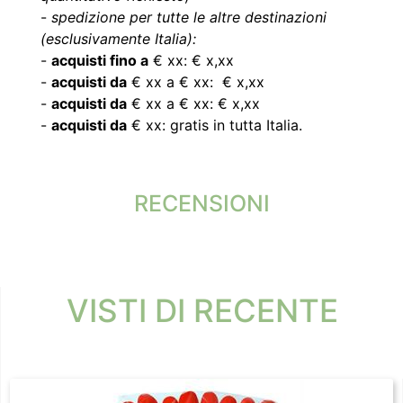
-
spedizione per tutte le altre destinazioni
(esclusivamente Italia):
-
acquisti fino a
€ xx: € x,xx
-
acquisti da
€ xx a € xx: € x,xx
-
acquisti da
€ xx a € xx: € x,xx
-
acquisti da
€ xx: gratis in tutta Italia.
RECENSIONI
VISTI DI RECENTE