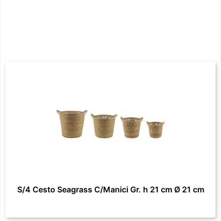
S/4 Cesto Seagrass C/Manici Gr. h 21 cm Ø 21 cm