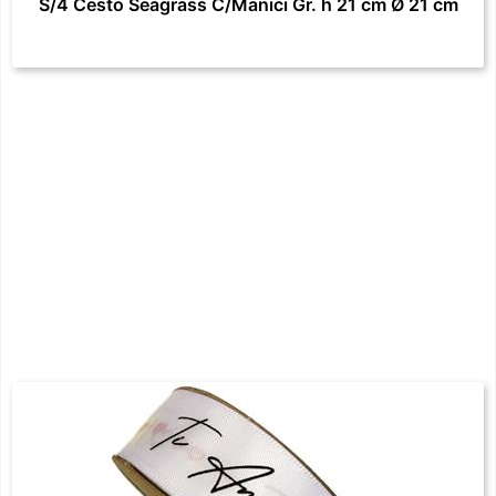
S/4 Cesto Seagrass C/Manici Gr. h 21 cm Ø 21 cm