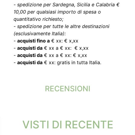
-
spedizione per Sardegna, Sicilia e Calabria €
10,00 per qualsiasi importo di spesa o
quantitativo richiesto;
-
spedizione per tutte le altre destinazioni
(esclusivamente Italia):
-
acquisti fino a
€ xx: € x,xx
-
acquisti da
€ xx a € xx: € x,xx
-
acquisti da
€ xx a € xx: € x,xx
-
acquisti da
€ xx: gratis in tutta Italia.
RECENSIONI
VISTI DI RECENTE