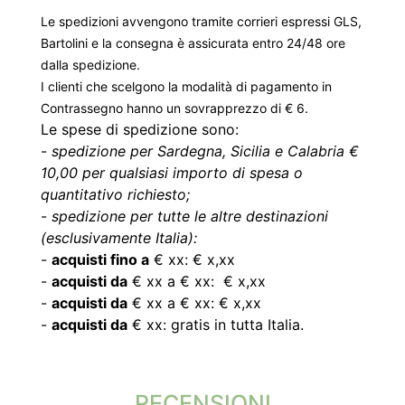
Le spedizioni avvengono tramite corrieri espressi GLS,
Bartolini e la consegna è assicurata entro 24/48 ore
dalla spedizione.
I clienti che scelgono la modalità di pagamento in
Contrassegno hanno un sovrapprezzo di € 6.
Le spese di spedizione sono:
-
spedizione per Sardegna, Sicilia e Calabria €
10,00 per qualsiasi importo di spesa o
quantitativo richiesto;
-
spedizione per tutte le altre destinazioni
(esclusivamente Italia):
-
acquisti fino a
€ xx: € x,xx
-
acquisti da
€ xx a € xx: € x,xx
-
acquisti da
€ xx a € xx: € x,xx
-
acquisti da
€ xx: gratis in tutta Italia.
RECENSIONI