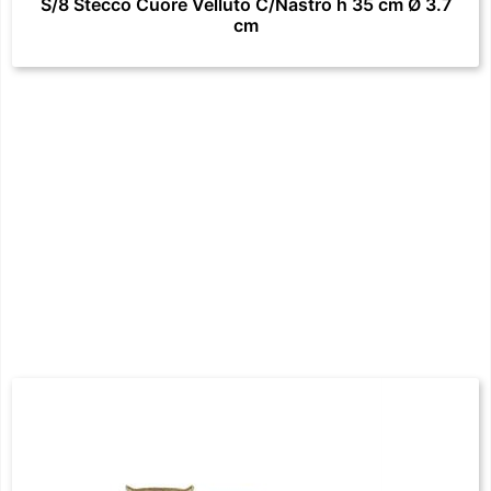
S/8 Stecco Cuore Velluto C/Nastro h 35 cm Ø 3.7
cm