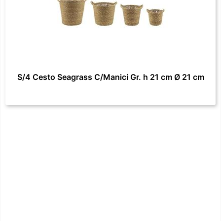
S/4 Cesto Seagrass C/Manici Gr. h 21 cm Ø 21 cm